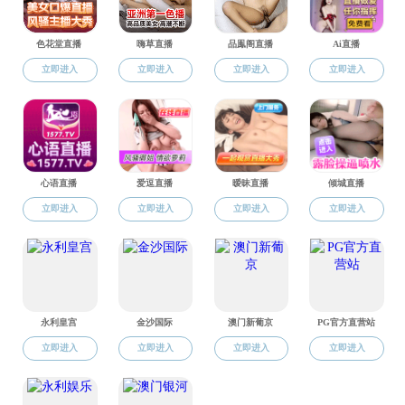
道路与桥
科研平台
岩土工程
研究院所
应用力学
科研成果
智能水工
友情链接：
校内服务
兄弟学院