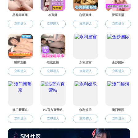
近年来
科研平台
前列。在
断向科学
研究院所
科方向。
申报资源
科研成果
向黄
序号
项
1
5
2
5