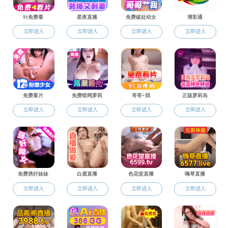
科研
科学研究
学术报告
近日，
绩，共获
交流合作
全校排名