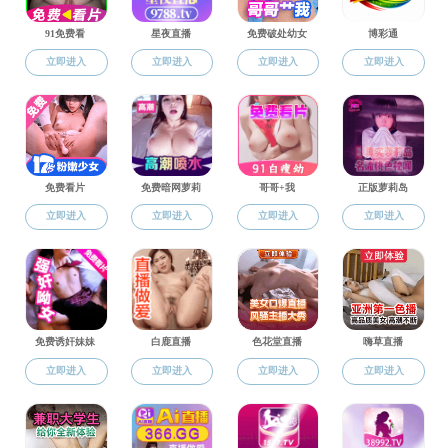
毕业
校友风采
校友新闻
捐资助学